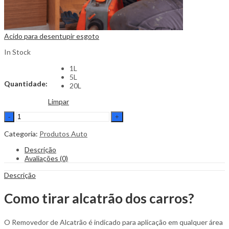
Acido para desentupir esgoto
In Stock
1L
5L
Quantidade:
20L
Limpar
Quantidade
de
Removedor
Categoria:
Produtos Auto
de
Descrição
Alcatrão
Avaliações (0)
do
carro
Descrição
Como tirar alcatrão dos carros?
O Removedor de Alcatrão é indicado para aplicação em qualquer área